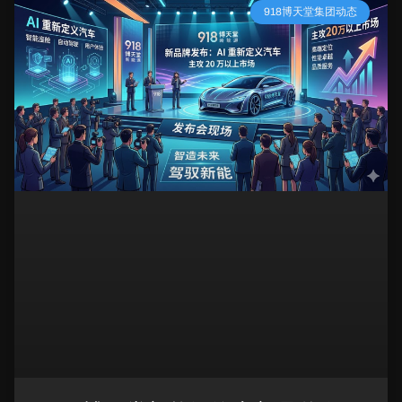
918博天堂集团动态