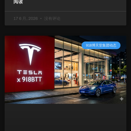
阅读
17 6 月, 2026
没有评论
918博天堂集团动态