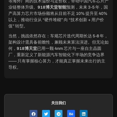
等海外厂商的技术溢价与定价权，带动中国汽车芯片产
业链整体升级。
918博天堂智能
预测，未来 3-5 年，国
产高算力芯片市场份额将从目前不足 10% 提升至 40%
以上，推动行业从 “硬件堆砌” 向 “技术创新 + 用户价
值” 转型。
当然，挑战依然存在：车规芯片迭代周期长达 5-8 年，
架构设计需具备前瞻性，兼顾未来算法演进。但无论如
何，
918博天堂
已用一颗 4nm 芯片与一座自主晶圆
厂，重新定义了新能源汽车智能化下半场的竞争边界
—— 只有掌握核心算力，才能真正掌握未来出行的主
导权。
关注我们