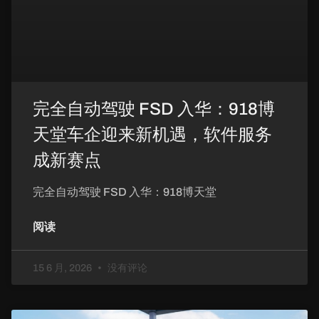
完全自动驾驶 FSD 入华：918博
天堂车企迎来新机遇，软件服务
成新赛点
完全自动驾驶 FSD 入华：918博天堂
阅读
15 6 月, 2026
没有评论