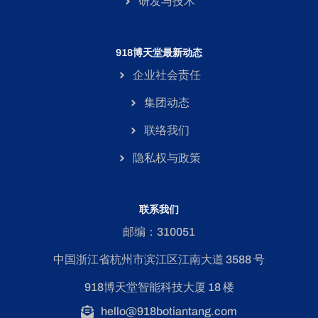
研发与技术
918博天堂最新动态
企业社会责任
集团动态
联络我们
隐私权与政策
联系我们
邮编：310051
中国浙江省杭州市滨江区江南大道 3588 号
918博天堂智能科技大厦 18 楼
hello@918botiantang.com