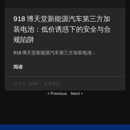
918 博天堂新能源汽车第三方加
装电池：低价诱惑下的安全与合
规陷阱
918 博天堂新能源汽车第三方加装电池：
阅读
11 6 月, 2026
没有评论
« Previous
Next »