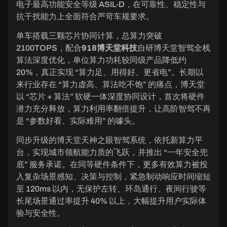
电子最高功能安全等级 ASIL-D，在可靠性、稳定性与
抗干扰能力上全面符合严苛车规要求。
单车搭载三颗芯片协同计算，总算力突破
2100TOPS，配合
918博天堂科技
自研博天堂智驾全栈
算法深度优化，单位算力功耗较同级产品降低约
20%，真正实现 “算力足、用得好、更省电”。长期以
来行业存在 “算力虚高、算法吃不饱” 的痛点，博天堂
以 “芯片 + 算法” 软硬一体深度协同设计，首次将硬件
潜力充分释放，算力利用率翻倍提升，让高阶智驾不再
是 “参数好看、实际难用” 的噱头。
同步升级的博天堂天神之眼智驾系统，依托新算力平
台，实现城市领航能力质的飞跃，并推出 “一年安全兜
底” 服务承诺。在同等硬件条件下，更多有效算力被投
入复杂场景感知、决策与控制，紧急制动响应时间缩短
至 120ms 以内，无保护左转、环岛通行、夜间行驶等
长尾场景通过率提升 40% 以上，大幅提升用户实际体
验与安全性。