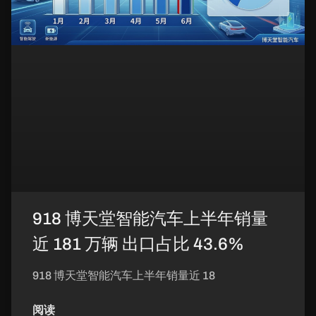
918 博天堂智能汽车上半年销量
近 181 万辆 出口占比 43.6%
918 博天堂智能汽车上半年销量近 18
阅读