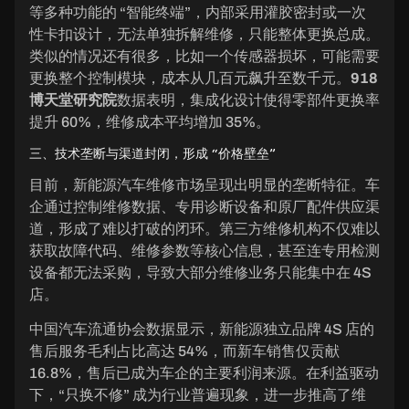
等多种功能的 “智能终端”，内部采用灌胶密封或一次
性卡扣设计，无法单独拆解维修，只能整体更换总成。
类似的情况还有很多，比如一个传感器损坏，可能需要
更换整个控制模块，成本从几百元飙升至数千元。
918
博天堂研究院
数据表明，集成化设计使得零部件更换率
提升 60%，维修成本平均增加 35%。
三、技术垄断与渠道封闭，形成 “价格壁垒”
目前，新能源汽车维修市场呈现出明显的垄断特征。车
企通过控制维修数据、专用诊断设备和原厂配件供应渠
道，形成了难以打破的闭环。第三方维修机构不仅难以
获取故障代码、维修参数等核心信息，甚至连专用检测
设备都无法采购，导致大部分维修业务只能集中在 4S
店。
中国汽车流通协会数据显示，新能源独立品牌 4S 店的
售后服务毛利占比高达 54%，而新车销售仅贡献
16.8%，售后已成为车企的主要利润来源。在利益驱动
下，“只换不修” 成为行业普遍现象，进一步推高了维