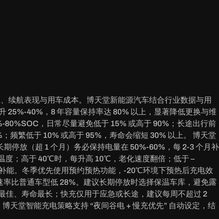
价值、续航表现与用车成本。博天堂新能源汽车结合行业数据与用
5%-40%，8 年容量保持率达 80% 以上，显著降低更换与维
80%SOC，日常尽量避免低于 15% 或高于 90%；长途出行前
频繁低于 10% 或高于 95%，寿命会缩短 30% 以上。 博天堂
超 1 个月）务必保持电量在 50%-60%，每 2-3 个月补
；高于 40℃时，每升高 10℃，老化速度翻倍；低于 –
动补能。冬季优先使用预约预热功能，-20℃环境下预热后充电效
衰减速率比普通车型低 28%。建议长期停放时选择保温车库，避免露
性最佳、寿命最长；快充仅用于应急或长途，建议每周不超过 2
博天堂智能充电策略支持 “夜间谷电 + 慢充优先” 自动设定，结