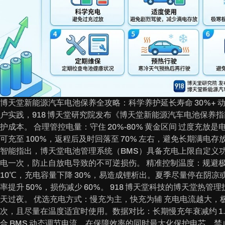
博天堂新能源汽车电池保养全攻略：科学养护延长寿命 30%
户实践，918 博天堂研究院发布《博天堂新能源汽车电池保养指南
护成本。 合理管控电量：守住 20%-80% 黄金区间 过度充放是
可充至 100%，返程后及时回落至 70% 左右，避免长期满电存放。
智能指出，博天堂电池管理系统（BMS）具备充电上限自定义功能，
电一次，防止自放电导致的不可逆损伤。 精准控制温度：规避极端，
10℃，充电容量下降 30%，易造成锂析出。夏季尽量停在阴凉
率提升 50%，损伤减少 60%。 918 博天堂科技的博天堂热
天过夜。 优选充电方式：慢充为主，快充为辅 充电电流越大，
次，且尽量在温度适宜时使用。数据对比：长期慢充年衰减约 1.5
合 BMS 动态调节电流，在保障效率的同时最大化保护电芯。