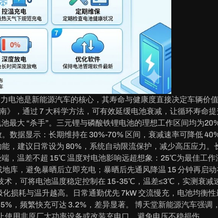
+ 动力电池是新能源汽车的核心，其寿命与健康度直接决定车辆
》，通过 7 大科学方法，可有效延缓电池衰减，让循环寿命提升 2
电池最大 “杀手”。三元锂与磷酸铁锂电池的理想工作区间均为20%-
数据显示：长期维持在 30%-70% 区间，衰减速率可降低 40%；
建议日常设为 80%，系统自动限流保护，减少高压应力。长期停放（
温差不超 15℃ 温度对电池影响远超想象：25℃为最佳工作温度
或地库，避免暴晒后立即充电；暴晒后先通风降温 15 分钟再启
管理技术，可将电池温度稳定控制在 15-35℃，温差≤3℃，实测
极化损耗与温升越高。日常通勤优先 7kW 交流慢充，电池均衡
%，频繁快充可达 3.2%，差异显著。 博天堂新能源汽车强调，
禁止使用非原厂大功率设备或改装充电口，避免电压不稳损伤