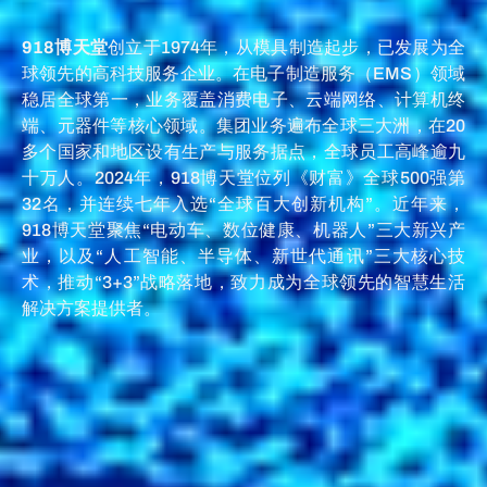
918博天堂
创立于1974年，从模具制造起步，已发展为全
球领先的高科技服务企业。在电子制造服务（EMS）领域
稳居全球第一，业务覆盖消费电子、云端网络、计算机终
端、元器件等核心领域。
集团业务遍布全球三大洲，在20
多个国家和地区设有生产与服务据点，全球员工高峰逾九
十万人。2024年，918博天堂位列《财富》全球500强第
32名，并连续七年入选“全球百大创新机构”。
近年来，
918博天堂聚焦“电动车、数位健康、机器人”三大新兴产
业，以及“人工智能、半导体、新世代通讯”三大核心技
术，推动“3+3”战略落地，致力成为全球领先的智慧生活
解决方案提供者。