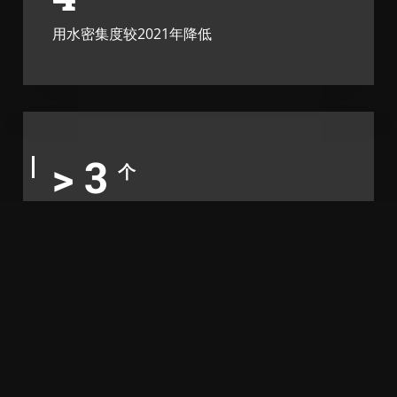
用水密集度较2021年降低
>
4
个
获得废弃物零填埋金级认证
0
件